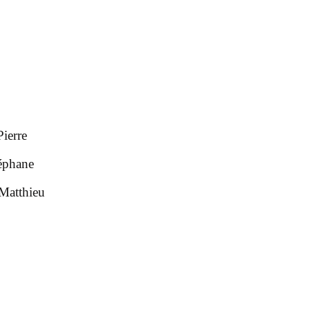
ierre
éphane
thieu