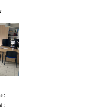
x
ie :
al :