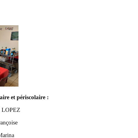
ire et périscolaire :
rd LOPEZ
ançoise
rina